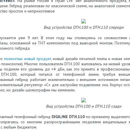
истемс»
. На рынке России и стран СНГ нет аналогичного продукта,
ене. Гибрид реализован по классической схеме, на аналоговой схемот
йство простое и неприхотливое
Вид устройства DTH.100 и DTH.110 спереди
ускается уже 9 лет. В этом году мы столкнулись со сложностями 
базы, основанной на ТНТ-компонентах под выводной монтаж. Поэтому
фонного гибрида.
то
полностью новый продукт
, новый дизайн печатной платы и новая эл
технология). Многие пользователи DTH.100 жаловались на низкий уров
ы подняли его уровень до +4 дБн, как это принято в профессиональ
 DTH.100, который питался от телефонной линии, требуя внеш
ванный гибрид работает исключительно с внешним источником питан
лнительный регулятор «С» для настройки подавления эха. Корпус оста
вно, но дизайн шелкографии мы изменили.
Вид устройства DTH.100 и DTH.110 сзади
пактный телефонный гибрид
DIGILINE DTH.110
по-прежнему выделяетс
 сопрягаясь со многими распространёнными моделями вещательных 
 с любым бюджетом.