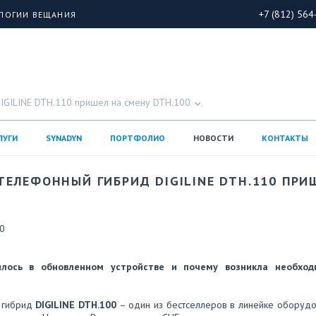
+7 (812) 564
ОЛОГИИ ВЕЩАНИЯ
IGILINE DTH.110 пришел на смену DTH.100
ЛУГИ
SYNADYN
ПОРТФОЛИО
НОВОСТИ
КОНТАКТЫ
ТЕЛЕФОННЫЙ ГИБРИД DIGILINE DTH.110 ПРИ
0
лось в обновленном устройстве и почему возникла необход
 гибрид
DIGILINE DTH.100
– один из бестселлеров в линейке оборудо