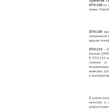
«Дигитон С
DTH.100
по ц
линии. Устро
DTH.100
вып
элементной 
версии теле
DTH.110
– э
монтаж (SMD-
В DTH.110 м
отличие от
модернизиро
выведен допо
и конструкти
В целом ком
качество и,
радиостудии