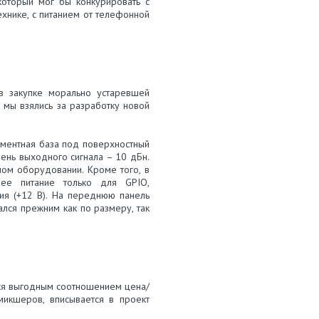
 который мог бы конкурировать с
ехнике, с питанием от телефонной
в закупке морально устаревшей
 мы взялись за разработку новой
ементная база под поверхностный
ень выходного сигнала – 10 дБн.
ном оборудовании. Кроме того, в
нее питание только для GPIO,
ия (+12 В). На переднюю панель
лся прежним как по размеру, так
я выгодным соотношением цена/
микшеров, вписывается в проект