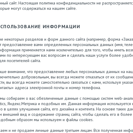
нный сайт. Настоящая политика конфиденциальности не распространяется
торые могут содержаться на нашем сайте.
ИСПОЛЬЗОВАНИЕ ИНФОРМАЦИИ
е некоторых разделов и форм данного сайта (например, форма «Заказ
т предоставление вами определенных персональных данных (имя, телеф
информация применяется нами исключительно для того, чтобы иметь во
вами по интересующим вас вопросам и сделать наши услуги более удоб
ля посетителей сайта.
ше внимание, что предоставление любых персональных данных на наш
лючительно добровольным, вы всегда можете отказаться от их сообщен
и, вы всегда можете самостоятельно связаться с нами, используя указа
нтакты» адреса электронной почты и номер телефона.
мы собираем о вас обезличенные данные с помощью систем web-аналит
tics, Яндекс.Метрика и подобных им. Данная информация используется
о в целях улучшения сайта, его дизайна и контента. На основе таких д
 внешний вид и содержание страниц сайта, чтобы сделать его в боле
одобным образом мы используем и файлы cookies.
аем и не продаем личные данные третьим лицам. Вся полученная инф