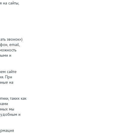
 на сайты,
ать звонок»)
он, email,
зможность
ными и
ем сайте
ия. При
нные на
ики, таких как
 нами
анных мы
е удобным и
ормация