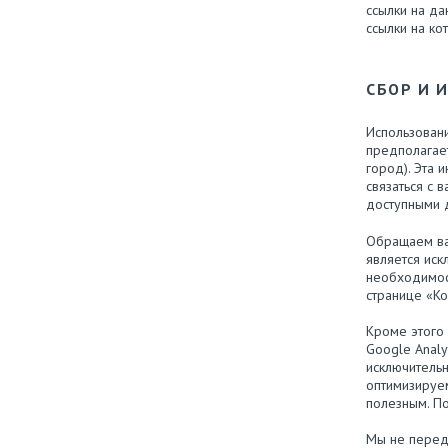
ссылки на да
ссылки на ко
СБОР И 
Использовани
предполагае
город). Эта 
связаться с 
доступными д
Обращаем ва
является иск
необходимост
странице «Ко
Кроме этого 
Google Analy
исключительн
оптимизируем
полезным. П
Мы не перед