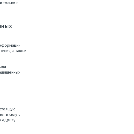
и только в
ННЫХ
информации
нения, а также
или
защищенных
астоящую
ет в силу с
о адресу