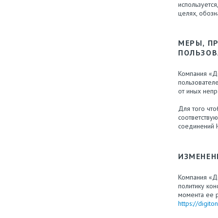
используется
целях, обозн
МЕРЫ, П
ПОЛЬЗОВ
Компания «Д
пользователе
от иных непр
Для того что
соответству
соединений 
ИЗМЕНЕН
Компания «Ди
политику кон
момента ее 
https://digito