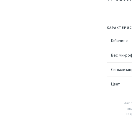
ХАРАКТЕРИ
Габариты:
Вес микроф
Сигнализац
Цвет:
Инфо
яв
код