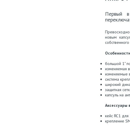
Первый в
переключа
Превосходно
новым капсу
собственного
Особенности
большой 1" п
изменяемая в
изменяемые в
система креп
широкий дина
защитная сет
капсуль на а
Аксессуары 
кейс RC1 для
крепление SM