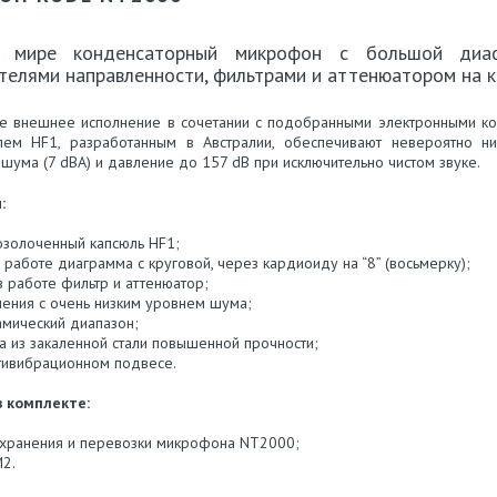
 мире конденсаторный микрофон с большой диа
телями направленности, фильтрами и аттенюатором на к
е внешнее исполнение в сочетании с подобранными электронными ко
лем HF1, разработанным в Австралии, обеспечивают невероятно ни
 шума (7 dBA) и давление до 157 dB при исключительно чистом звуке.
:
озолоченный капсюль HF1;
 работе диаграмма с круговой, через кардиоиду на “8” (восьмерку);
 работе фильтр и аттенюатор;
ления с очень низким уровнем шума;
мический диапазон;
ка из закаленной стали повышенной прочности;
нтивибрационном подвесе.
в комплекте:
 хранения и перевозки микрофона NT2000;
2.