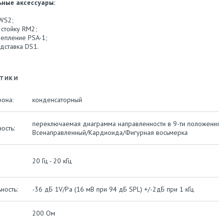
ные аксессуары:
WS2;
 стойку RM2;
репление PSA-1;
дставка DS1.
СТИКИ
она:
конденсаторный
переключаемая диаграмма направленности в 9-ти положения
ость:
Всенаправленный/Кардиоида/Фигурная восьмерка
20 Гц - 20 кГц
ность:
-36 дБ 1V/Pa (16 мВ при 94 дБ SPL) +/-2дБ при 1 кГц
200 Ом