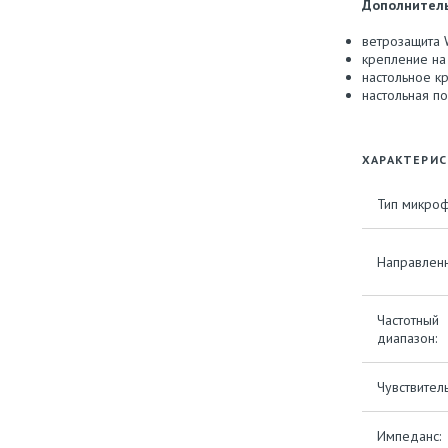
Дополнитель
ветрозащита 
крепление на
настольное к
настольная по
ХАРАКТЕРИ
Тип микроф
Направленн
Частотный
диапазон:
Чувствитель
Импеданс: