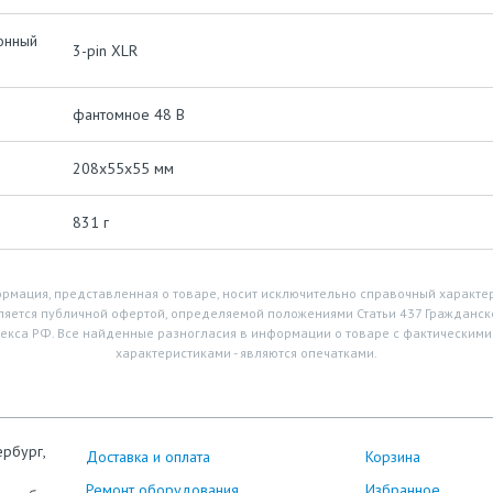
онный
3-pin XLR
фантомное 48 В
208х55х55 мм
831 г
рмация, представленная о товаре, носит исключительно справочный характер
ляется публичной офертой, определяемой положениями Статьи 437 Гражданск
екса РФ. Все найденные разногласия в информации о товаре с фактическими
характеристиками - являются опечатками.
ербург,
Доставка и оплата
Корзина
Ремонт оборудования
Избранное