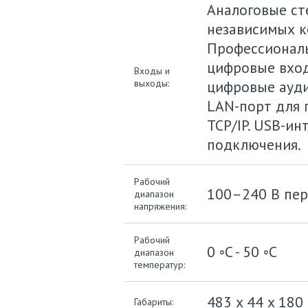
Аналоговые ст
независимых к
Профессиональ
цифровые вход
Входы и
выходы:
цифровые ауди
LAN-порт для 
TCP/IP. USB-и
подключения.
Рабочий
100–240 В пере
диапазон
напряжения:
Рабочий
0 ◦C - 50 ◦C
диапазон
температур:
483 x 44 x 180
Габариты: