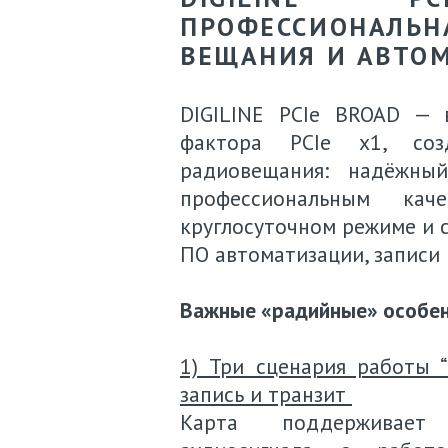
ПРОФЕССИОНАЛЬНА
ВЕЩАНИЯ И АВТО
DIGILINE PCIe BROAD — 
фактора PCIe x1, соз
радиовещания: надёжны
профессиональным кач
круглосуточном режиме и 
ПО автоматизации, записи 
Важные «радийные» особен
1) Три сценария работы “
запись и транзит
Карта поддерживает во