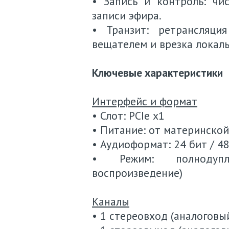
• Запись и контроль: чи
записи эфира.
• Транзит: ретрансляци
вещателем и врезка локал
Ключевые характеристики
Интерфейс и формат
• Слот: PCIe x1
• Питание: от материнско
• Аудиоформат: 24 бит / 48
• Режим: полнодупле
воспроизведение)
Каналы
• 1 стереовход (аналоговы